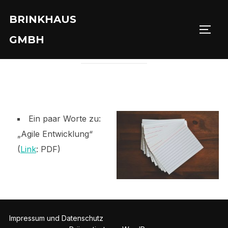
Zu
BRINKHAUS
Inhalten
DOWNLOADS
SEIT
springen
GMBH
Ein paar Worte zu:
„Agile Entwicklung“
(
Link
: PDF)
Impressum und Datenschutz