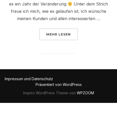
es ein Jahr der Veränderung
Unter dem Strich
freue ich mich, wie es gelaufen ist. Ich wünsche
meinen Kunden und allen interessierten …
ÜBER „HERE WE GO AGAIN – 
MEHR
LESEN
Impressum und Datenschutz
Präsentiert von WordPress
Inspiro WordPress Theme von
WPZOOM