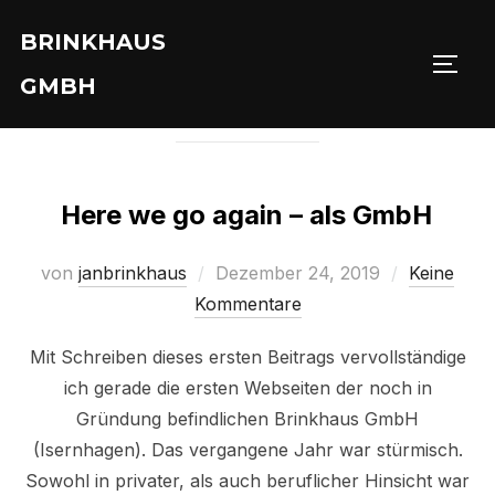
Zu
BRINKHAUS
Inhalten
SEIT
MONAT:
Dezember 2019
springen
GMBH
Here we go again – als GmbH
Veröffentlicht
von
janbrinkhaus
Dezember 24, 2019
Keine
am
Kommentare
Mit Schreiben dieses ersten Beitrags vervollständige
ich gerade die ersten Webseiten der noch in
Gründung befindlichen Brinkhaus GmbH
(Isernhagen). Das vergangene Jahr war stürmisch.
Sowohl in privater, als auch beruflicher Hinsicht war