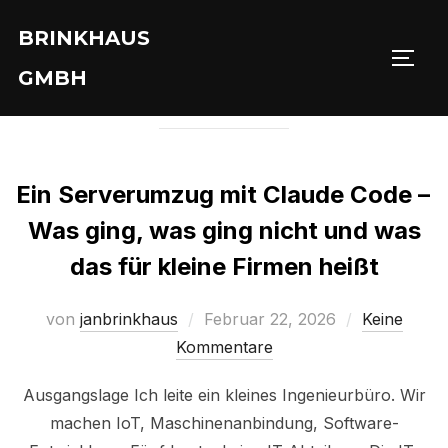
Zu
BRINKHAUS
Inhalten
SEIT
MONAT:
Februar 2026
springen
GMBH
Ein Serverumzug mit Claude Code –
Was ging, was ging nicht und was
das für kleine Firmen heißt
Veröffentlicht
von
janbrinkhaus
Februar 22, 2026
Keine
am
Kommentare
Ausgangslage Ich leite ein kleines Ingenieurbüro. Wir
machen IoT, Maschinenanbindung, Software-