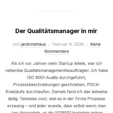
Der Qualitätsmanager in mir
Veröffentlicht
von
janbrinkhaus
Februar 9, 2026
Keine
am
Kommentare
Als ich vor Jahren mein Startup leitete, war ich
nebenbei Qualitätsmanagementbeauftragter. Ich habe
ISO 9001-Audits durchgeführt,
Prozessbeschreibungen geschrieben, PDCA-
Kreisläufe durchlaufen. Damals fand ich das teilweise
lästig. Teilweise cool, weil es in der Firma Prozesse
erzwang – und jeder wusste, dass selbst wenn man
Jan überredete, es die ISO9001 trotzdem geben