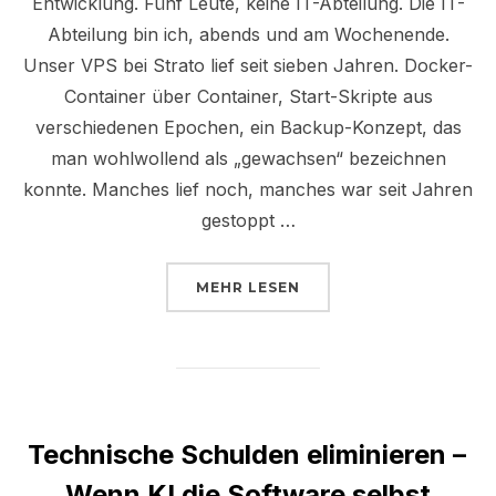
Entwicklung. Fünf Leute, keine IT-Abteilung. Die IT-
Abteilung bin ich, abends und am Wochenende.
Unser VPS bei Strato lief seit sieben Jahren. Docker-
Container über Container, Start-Skripte aus
verschiedenen Epochen, ein Backup-Konzept, das
man wohlwollend als „gewachsen“ bezeichnen
konnte. Manches lief noch, manches war seit Jahren
gestoppt …
ÜBER „EIN SERVERUMZUG MIT
MEHR
LESEN
Technische Schulden eliminieren –
Wenn KI die Software selbst