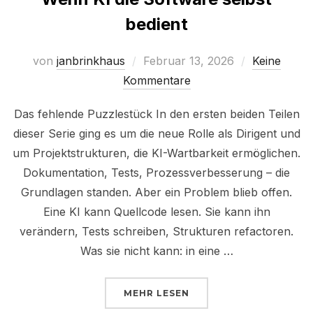
bedient
Veröffentlicht
von
janbrinkhaus
Februar 13, 2026
Keine
am
Kommentare
Das fehlende Puzzlestück In den ersten beiden Teilen
dieser Serie ging es um die neue Rolle als Dirigent und
um Projektstrukturen, die KI-Wartbarkeit ermöglichen.
Dokumentation, Tests, Prozessverbesserung – die
Grundlagen standen. Aber ein Problem blieb offen.
Eine KI kann Quellcode lesen. Sie kann ihn
verändern, Tests schreiben, Strukturen refactoren.
Was sie nicht kann: in eine …
ÜBER „TECHNISCHE SCHULDEN
MEHR
LESEN